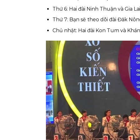
Thứ 6: Hai đài Ninh Thuận và Gia L
Thứ 7: Bạn sẽ theo dõi đài Đăk Nô
Chủ nhật: Hai đài Kon Tum và Khán