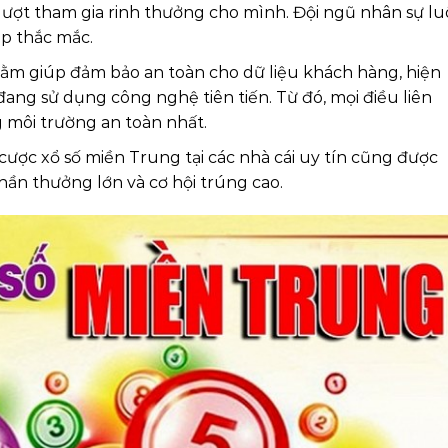
ượt tham gia rinh thưởng cho mình. Đội ngũ nhân sự l
áp thắc mắc.
hằm giúp đảm bảo an toàn cho dữ liệu khách hàng, hiện
đang sử dụng công nghệ tiên tiến. Từ đó, mọi điều liên
 môi trường an toàn nhất.
 cược xổ số miền Trung tại các nhà cái uy tín cũng được
hần thưởng lớn và cơ hội trúng cao.