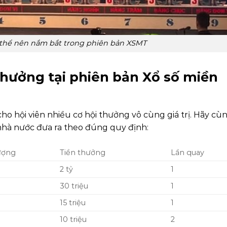
 thể nên nắm bắt trong phiên bản XSMT
thưởng tại phiên bản Xổ số miền
ho hội viên nhiều cơ hội thưởng vô cùng giá trị. Hãy cù
nhà nước đưa ra theo đúng quy định:
ượng
Tiền thưởng
Lần quay
2 tỷ
1
30 triệu
1
15 triệu
1
10 triệu
2