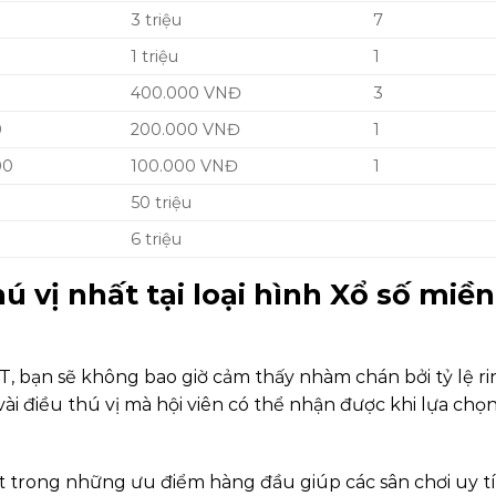
3 triệu
7
1 triệu
1
400.000 VNĐ
3
0
200.000 VNĐ
1
00
100.000 VNĐ
1
50 triệu
6 triệu
ú vị nhất tại loại hình Xổ số miền
MT, bạn sẽ không bao giờ cảm thấy nhàm chán bởi tỷ lệ ri
i điều thú vị mà hội viên có thể nhận được khi lựa chọ
t trong những ưu điểm hàng đầu giúp các sân chơi uy t