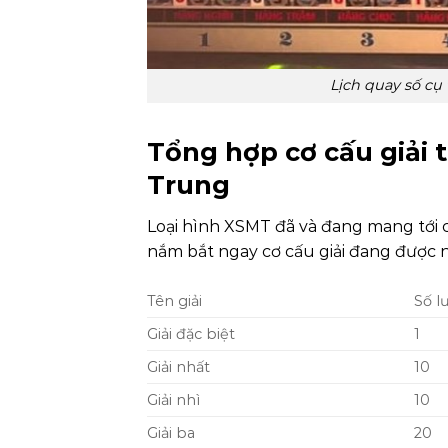
Lịch quay số cụ
Tổng hợp cơ cấu giải 
Trung
Loại hình XSMT đã và đang mang tới c
nắm bắt ngay cơ cấu giải đang được 
Tên giải
Số l
Giải đặc biệt
1
Giải nhất
10
Giải nhì
10
Giải ba
20