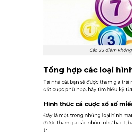
Các ưu điểm không 
Tổng hợp các loại hìn
Tại nhà cái, bạn sẽ được tham gia trả
đặt cược phù hợp, hãy tìm hiểu kỹ từn
Hình thức cá cược xổ số miề
Đây là một trong những loại hình man
được tham gia các nhóm như bao 1, bao
trị.