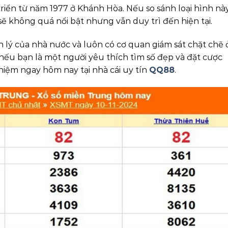
riển từ năm 1977 ở Khánh Hòa. Nếu so sánh loại hình nà
ẽ không quá nổi bật nhưng vẫn duy trì đến hiện tại.
ản lý của nhà nước và luôn có cơ quan giám sát chặt chẽ 
 nếu bạn là một người yêu thích tìm số đẹp và đặt cược
hiệm ngay hôm nay tại nhà cái uy tín
QQ88
.