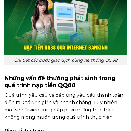
Chi tiết các bước giao dịch cùng hệ thống QQ88
Những vấn đề thường phát sinh trong
quá trình nạp tiền QQ88
Quá trình yêu cầu và đáp ứng yêu cầu thanh toán
diễn ra khá đơn giản và nhanh chóng. Tuy nhiên
một số hội viên cũng gặp phải những trục trặc
không mong muốn trong quá trình thực hiện:
Giao dịch chậm