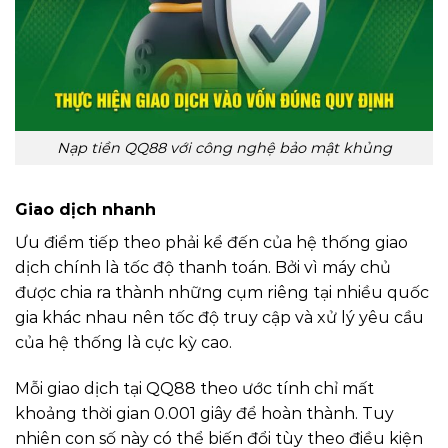
Nạp tiền QQ88 với công nghệ bảo mật khủng
Giao dịch nhanh
Ưu điểm tiếp theo phải kể đến của hệ thống giao
dịch chính là tốc độ thanh toán. Bởi vì máy chủ
được chia ra thành những cụm riêng tại nhiều quốc
gia khác nhau nên tốc độ truy cập và xử lý yêu cầu
của hệ thống là cực kỳ cao.
Mỗi giao dịch tại QQ88 theo ước tính chỉ mất
khoảng thời gian 0.001 giây để hoàn thành. Tuy
nhiên con số này có thể biến đổi tùy theo điều kiện