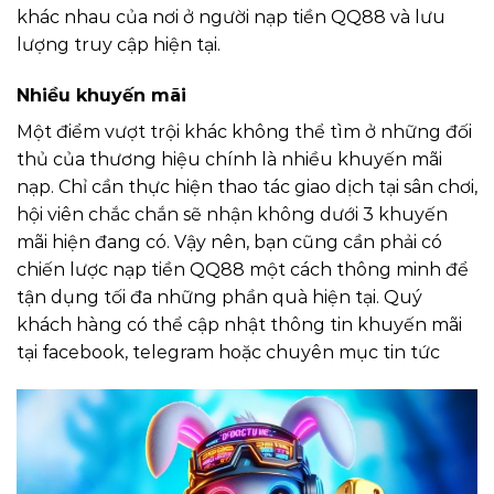
khác nhau của nơi ở người nạp tiền QQ88 và lưu
lượng truy cập hiện tại.
Nhiều khuyến mãi
Một điểm vượt trội khác không thể tìm ở những đối
thủ của thương hiệu chính là nhiều khuyến mãi
nạp. Chỉ cần thực hiện thao tác giao dịch tại sân chơi,
hội viên chắc chắn sẽ nhận không dưới 3 khuyến
mãi hiện đang có. Vậy nên, bạn cũng cần phải có
chiến lược nạp tiền QQ88 một cách thông minh để
tận dụng tối đa những phần quà hiện tại. Quý
khách hàng có thể cập nhật thông tin khuyến mãi
tại facebook, telegram hoặc chuyên mục tin tức