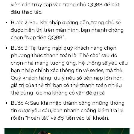
viên cần truy cập vào trang chủ QQ88 để bắt
đầu thao tác.
Bước 2: Sau khi nhấp đường dẫn, trang chủ sẽ
được hiển thị trên màn hình, bạn nhanh chóng
chọn “Nạp tiền QQ88”.
Bước 3: Tại trang nạp, quý khách hàng chọn
phương thức thanh toán là “Thẻ cào” sau đó
chọn nhà mạng tương ứng. Hệ thống sẽ yêu cầu
bạn nhập chính xác thông tin về series, mã thẻ.
Quý khách hàng lưu ý nếu số tiền nạp lớn hơn
giá trị của thẻ thì bạn có thể thanh toán nhiều
thẻ cùng lúc mà không có vấn đề gì cả.
Bước 4: Sau khi nhập thành công những thông
tin được yêu cầu, bạn nhanh chóng kiểm tra lại
rồi ấn “Hoàn tất” và đợi tiền vào tài khoản.