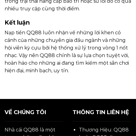
trong trại thái nâng cấp bảo trì hoặc sử lỗi do có quá
nhiều truy cập cùng thời điểm.
Kết luận
Nạp tiền QQ88 luôn nhận về những lời khen có
cánh của những chuyên gia đầu ngành và những
hội viên kỳ cựu bởi hệ thống xử lý trong vòng 1 nốt
nhạc. Vậy nên QQ88 chính là sự lựa chọn tuyệt vời,
hoàn hảo cho những ai đang tìm kiếm một sân chơi
hiện đại, minh bạch, uy tín.
VỀ CHÚNG TÔI
THÔNG TIN LIÊN HỆ
Nhà cái
QQ88
là một
Thương Hiệu: QQ88