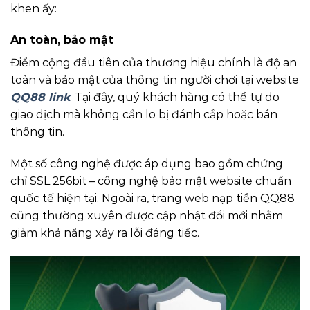
khen ấy:
An toàn, bảo mật
Điểm cộng đầu tiên của thương hiệu chính là độ an
toàn và bảo mật của thông tin người chơi tại website
QQ88 link
. Tại đây, quý khách hàng có thể tự do
giao dịch mà không cần lo bị đánh cắp hoặc bán
thông tin.
Một số công nghệ được áp dụng bao gồm chứng
chỉ SSL 256bit – công nghệ bảo mật website chuẩn
quốc tế hiện tại. Ngoài ra, trang web nạp tiền QQ88
cũng thường xuyên được cập nhật đổi mới nhằm
giảm khả năng xảy ra lỗi đáng tiếc.