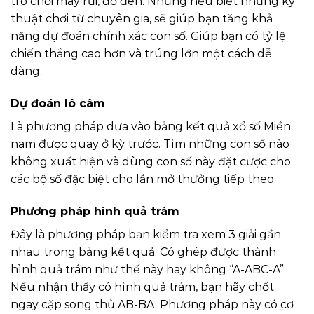
trò chơi may rủi, đỏ đen. Nhưng nếu biết những kỹ
thuật chơi từ chuyên gia, sẽ giúp bạn tăng khả
năng dự đoán chính xác con số. Giúp bạn có tỷ lệ
chiến thắng cao hơn và trúng lớn một cách dễ
dàng.
Dự đoán lô câm
Là phương pháp dựa vào bảng kết quả
xổ số Miền
nam
được quay ở kỳ trước. Tìm những con số nào
không xuất hiện và dùng con số này đặt cược cho
các bộ số đặc biệt cho lần mở thưởng tiếp theo.
Phương pháp hình quả trám
Đây là phương pháp bạn kiểm tra xem 3 giải gần
nhau trong bảng kết quả. Có ghép được thành
hình quả trám như thế này hay không “A-ABC-A”.
Nếu nhận thấy có hình quả trám, bạn hãy chốt
ngay cặp song thủ AB-BA. Phương pháp này có cơ