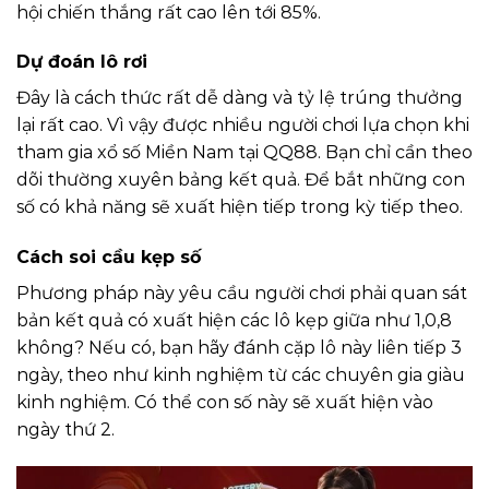
hội chiến thắng rất cao lên tới 85%.
Dự đoán lô rơi
Đây là cách thức rất dễ dàng và tỷ lệ trúng thưởng
lại rất cao. Vì vậy được nhiều người chơi lựa chọn khi
tham gia
xổ số Miền Nam
tại QQ88. Bạn chỉ cần theo
dõi thường xuyên bảng kết quả. Để bắt những con
số có khả năng sẽ xuất hiện tiếp trong kỳ tiếp theo.
Cách soi cầu kẹp số
Phương pháp này yêu cầu người chơi phải quan sát
bản kết quả có xuất hiện các lô kẹp giữa như 1,0,8
không? Nếu có, bạn hãy đánh cặp lô này liên tiếp 3
ngày, theo như kinh nghiệm từ các chuyên gia giàu
kinh nghiệm. Có thể con số này sẽ xuất hiện vào
ngày thứ 2.