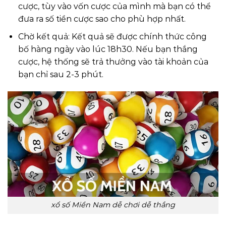
cược, tùy vào vốn cược của mình mà bạn có thể
đưa ra số tiền cược sao cho phù hợp nhất.
Chờ kết quả: Kết quả sẽ được chính thức công
bố hàng ngày vào lúc 18h30. Nếu bạn thắng
cược, hệ thống sẽ trả thưởng vào tài khoản của
bạn chỉ sau 2-3 phút.
xổ số Miền Nam dễ chơi dễ thắng