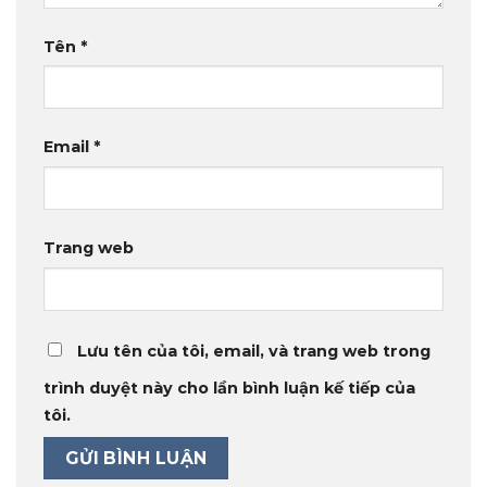
Tên
*
Email
*
Trang web
Lưu tên của tôi, email, và trang web trong
trình duyệt này cho lần bình luận kế tiếp của
tôi.