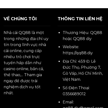
VỀ CHÚNG TÔI
THÔNG TIN LIÊN HỆ
Nhà cái
QQ88
là một
Thương Hiệu: QQ88
trong những địa chỉ uy
hoặc QQ88 diy
tín trong lĩnh vực nhà
Website:
cái online, cung cấp
https://qq88.diy
nhiều trò chơi trực
Địa Chỉ:
459 Đ. Lê
tuyến hấp dẫn như
Đức Thọ, Phường 7,
casino online, bắn cá,
Gò Vấp, Hồ Chí Minh,
thể thao,... Tham gia
Việt Nam.
ngay để được trải
nghiệm dịch vụ tốt
Số Điện Thoại:
nhất.
0356689012
Email: