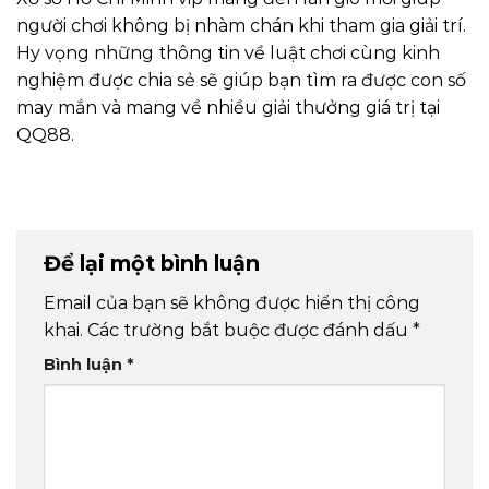
người chơi không bị nhàm chán khi tham gia giải trí.
Hy vọng những thông tin về luật chơi cùng kinh
nghiệm được chia sẻ sẽ giúp bạn tìm ra được con số
may mắn và mang về nhiều giải thưởng giá trị tại
QQ88.
Để lại một bình luận
Email của bạn sẽ không được hiển thị công
khai.
Các trường bắt buộc được đánh dấu
*
Bình luận
*