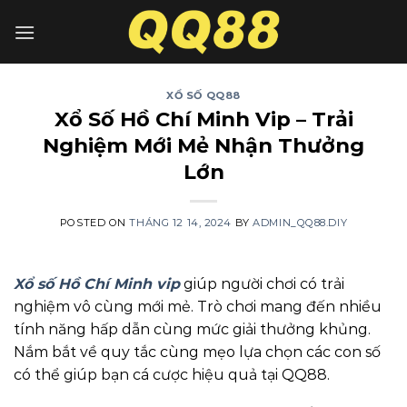
Skip
to
content
XỔ SỐ QQ88
Xổ Số Hồ Chí Minh Vip – Trải
Nghiệm Mới Mẻ Nhận Thưởng
Lớn
POSTED ON
THÁNG 12 14, 2024
BY
ADMIN_QQ88.DIY
Xổ số Hồ Chí Minh vip
giúp người chơi có trải
nghiệm vô cùng mới mẻ. Trò chơi mang đến nhiều
tính năng hấp dẫn cùng mức giải thưởng khủng.
Nắm bắt về quy tắc cùng mẹo lựa chọn các con số
có thể giúp bạn cá cược hiệu quả tại QQ88.