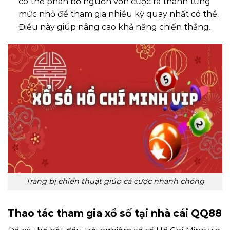
có thể phân bổ nguồn vốn cược ra thành từng
mức nhỏ để tham gia nhiều kỳ quay nhất có thể.
Điều này giúp nâng cao khả năng chiến thắng.
Trang bị chiến thuật giúp cá cược nhanh chóng
Thao tác tham gia xổ số tại nhà cái QQ88