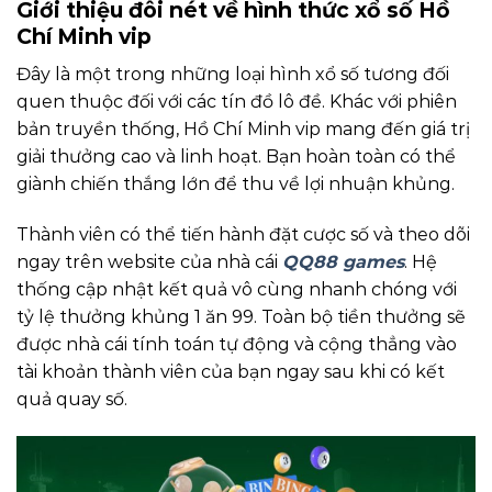
Giới thiệu đôi nét về hình thức xổ số Hồ
Chí Minh vip
Đây là một trong những loại hình xổ số tương đối
quen thuộc đối với các tín đồ lô đề. Khác với phiên
bản truyền thống, Hồ Chí Minh vip mang đến giá trị
giải thưởng cao và linh hoạt. Bạn hoàn toàn có thể
giành chiến thắng lớn để thu về lợi nhuận khủng.
Thành viên có thể tiến hành đặt cược số và theo dõi
ngay trên website của nhà cái
QQ88 games
. Hệ
thống cập nhật kết quả vô cùng nhanh chóng với
tỷ lệ thưởng khủng 1 ăn 99. Toàn bộ tiền thưởng sẽ
được nhà cái tính toán tự động và cộng thẳng vào
tài khoản thành viên của bạn ngay sau khi có kết
quả quay số.