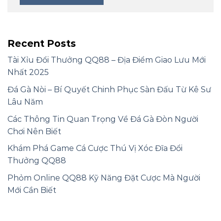
Recent Posts
Tài Xỉu Đổi Thưởng QQ88 – Địa Điểm Giao Lưu Mới
Nhất 2025
Đá Gà Nòi – Bí Quyết Chinh Phục Sàn Đấu Từ Kê Sư
Lâu Năm
Các Thông Tin Quan Trọng Về Đá Gà Đòn Người
Chơi Nên Biết
Khám Phá Game Cá Cược Thú Vị Xóc Đĩa Đổi
Thưởng QQ88
Phỏm Online QQ88 Kỹ Năng Đặt Cược Mà Người
Mới Cần Biết