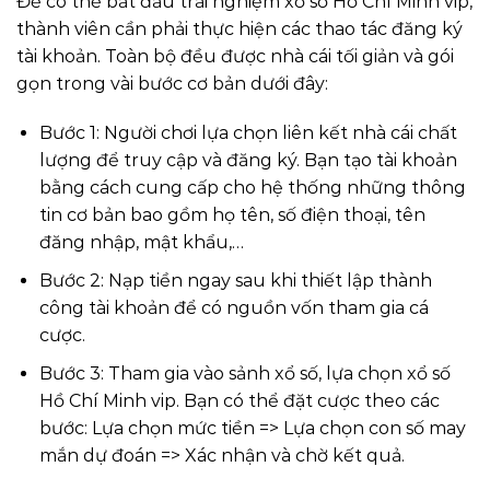
Để có thể bắt đầu trải nghiệm
xổ số Hồ Chí Minh vip,
thành viên cần phải thực hiện các thao tác đăng ký
tài khoản. Toàn bộ đều được nhà cái tối giản và gói
gọn trong vài bước cơ bản dưới đây:
Bước 1: Người chơi lựa chọn liên kết nhà cái chất
lượng để truy cập và đăng ký. Bạn tạo tài khoản
bằng cách cung cấp cho hệ thống những thông
tin cơ bản bao gồm họ tên, số điện thoại, tên
đăng nhập, mật khẩu,…
Bước 2: Nạp tiền ngay sau khi thiết lập thành
công tài khoản để có nguồn vốn tham gia cá
cược.
Bước 3: Tham gia vào sảnh xổ số, lựa chọn
xổ số
Hồ Chí Minh vip
. Bạn có thể đặt cược theo các
bước: Lựa chọn mức tiền => Lựa chọn con số may
mắn dự đoán => Xác nhận và chờ kết quả.