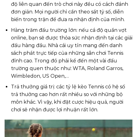
độ liên quan đến trò chơi này đều có cách đánh
đơn giản. Mọi người chỉ cần theo sát tỷ số, diễn
biến trong trận để đưa ra nhận định của mình.
Hàng trăm đấu trường lớn: nếu cá độ
quần vợt
online, bạn sẽ được thỏa sức nhận định tại các giải
đấu hàng đầu. Nhà cái uy tín mang đến danh
sách phát trực tiếp của những sân chơi Tennis
đỉnh cao. Trong đó phải kể đến một vài đấu
trường quen thuộc như: WTA, Roland Garros,
Wimbledon, US Open,…
Trả thưởng giá trị: các tỷ lệ kèo Tennis có hệ số
trả thưởng cao hơn rất nhiều so với những bộ
môn khác. Vì vậy, khi đặt cược hiệu quả, người
chơi sẽ nhận được lợi nhuận rất lớn.