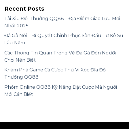
Recent Posts
Tài Xỉu Đổi Thưởng QQ88 – Địa Điểm Giao Lưu Mới
Nhất 2025
Đá Gà Nòi – Bí Quyết Chinh Phục Sàn Đấu Từ Kê Sư
Lâu Năm
Các Thông Tin Quan Trọng Về Đá Gà Đòn Người
Chơi Nên Biết
Khám Phá Game Cá Cược Thú Vị Xóc Đĩa Đổi
Thưởng QQ88
Phỏm Online QQ88 Kỹ Năng Đặt Cược Mà Người
Mới Cần Biết