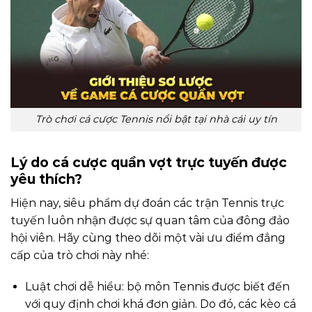
Trò chơi cá cược Tennis nổi bật tại nhà cái uy tín
Lý do cá cược quần vợt trực tuyến được
yêu thích?
Hiện nay, siêu phẩm dự đoán các trận Tennis trực
tuyến luôn nhận được sự quan tâm của đông đảo
hội viên. Hãy cùng theo dõi một vài ưu điểm đẳng
cấp của trò chơi này nhé:
Luật chơi dễ hiểu: bộ môn Tennis được biết đến
với quy định chơi khá đơn giản. Do đó, các kèo cá