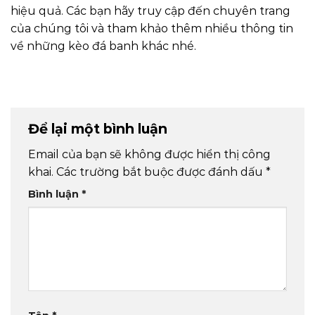
hiệu quả. Các bạn hãy truy cập đến chuyên trang
của chúng tôi và tham khảo thêm nhiều thông tin
về những kèo đá banh khác nhé.
Để lại một bình luận
Email của bạn sẽ không được hiển thị công
khai.
Các trường bắt buộc được đánh dấu
*
Bình luận
*